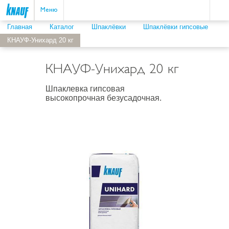
Пои
ыть
Меню
Главная
Каталог
Шпаклёвки
Шпаклёвки гипсовые
КНАУФ-Унихард 20 кг
КНАУФ-Унихард 20 кг
Шпаклевка гипсовая
высокопрочная безусадочная.