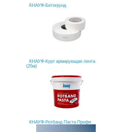
КНАУФ-Бетогрунд
КНАУФ-Курт армирующая лента
(25м)
КНАУФ-Ротбанд Паста Профи