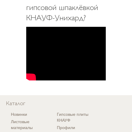
гипсовой шпаклёвкой
КНАУФ-Унихард?
Каталог
Новинки
Гипсовые плиты
КНАУФ
Листовые
материалы
Профили