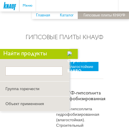
Пои
ыть
Меню
Главная
Каталог
Гипсовые плиты КНАУФ
ГИПСОВЫЕ ПЛИТЫ КНАУФ
Скрыть/
Найти продукты
показать
Стандартные
Влагостойкие
панель
поиска
Группа горючести
КНАУФ-гипсоплита
гидрофобизированная
Объект применения
КНАУФ-гипсоплита
гидрофобизированная
(влагостойкая).
Строительный