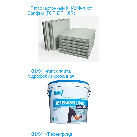
Гипсокартонный КНАУФ-лист
Сапфир (ГСП-DFH3IR)
КНАУФ-гипсоплита
гидрофобизированная
КНАУФ-Тифенгрунд