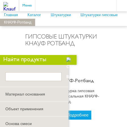
Пои
ыть
Меню
Главная
Каталог
Штукатурки
Штукатурки гипсовые
КНАУФ-Ротбанд
ГИПСОВЫЕ ШТУКАТУРКИ
КНАУФ РОТБАНД
Скрыть/
Найти продукты
показать
панель
КНАУФ-Ротбанд
поиска
Штукатурка гипсовая
Материал основания
универсальная КНАУФ-
Ротбанд.
Объект применения
Подробнее
Основа смеси