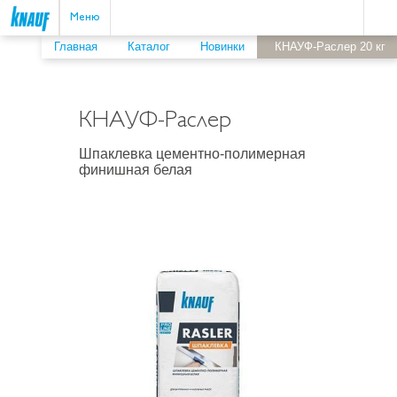
Пои
ыть
Меню
Главная
Каталог
Новинки
КНАУФ-Раслер 20 кг
КНАУФ-Раслер
Шпаклевка цементно-полимерная
финишная белая