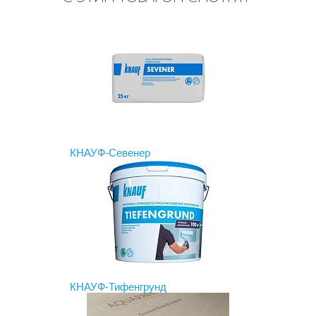
КНАУФ-Севенер
КНАУФ-Тифенгрунд