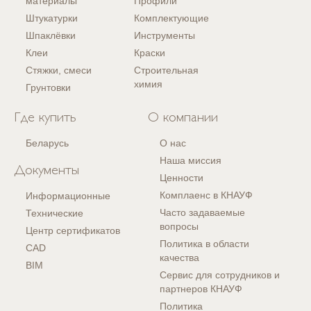
материалы
Профили
Штукатурки
Комплектующие
Шпаклёвки
Инструменты
Клеи
Краски
Стяжки, смеси
Строительная
химия
Грунтовки
Где купить
О компании
Беларусь
О нас
Наша миссия
Документы
Ценности
Комплаенс в КНАУФ
Информационные
Часто задаваемые
Технические
вопросы
Центр сертификатов
Политика в области
CAD
качества
BIM
Сервис для сотрудников и
партнеров КНАУФ
Политика