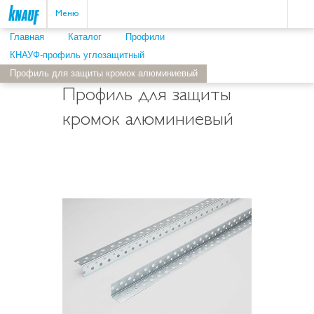
Пои
ыть
Меню
Главная
Каталог
Профили
КНАУФ-профиль углозащитный
Профиль для защиты кромок алюминиевый
Профиль для защиты
кромок алюминиевый