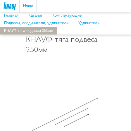
Пои
ыть
Меню
Главная
Каталог
Комплектующие
Подвесы, соединители, удлинители
Удлинители
КНАУФ-тяга подвеса 350мм
КНАУФ-тяга подвеса
250мм