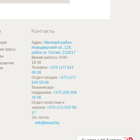
я
Контакты
ция
Адрес:
Минский район,
Новодворский с/с, 128,
ие курсы
район аг. Гатово, 223017
мы
Время работы: 8:00 -
16:30
развитие
Телефон:
+375 (17) 543
ии
59 28
Отдел продаж:
+375 (17)
543 59 08
Техническая
поддержка:
+375 (29) 358
76 06
Отдел логистики и
закупок:
+375 (17) 543 59
17
Эл. почта:
info@knauf.by
Быстро с 1С-Битрикс