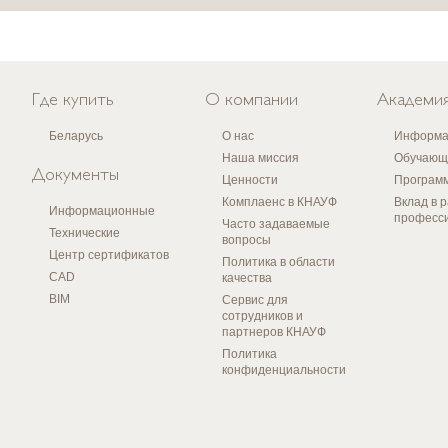
Где купить
О компании
Академи
Беларусь
О нас
Информа
Наша миссия
Обучающ
Документы
Ценности
Програм
Комплаенс в КНАУФ
Вклад в 
Информационные
професс
Часто задаваемые
Технические
вопросы
Центр сертификатов
Политика в области
CAD
качества
BIM
Сервис для
сотрудников и
партнеров КНАУФ
Политика
конфиденциальности