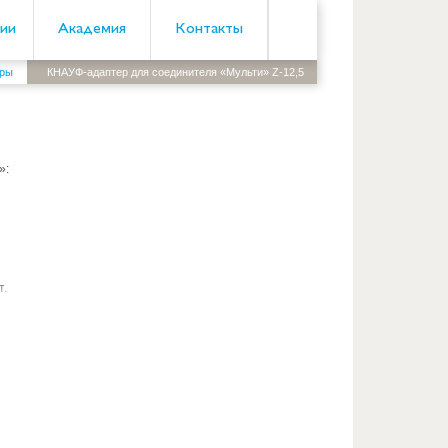
Поиск
ии
Академия
Контакты
еры
КНАУФ-адаптер для соединителя «Мульти» Z-12,5
»:
т.