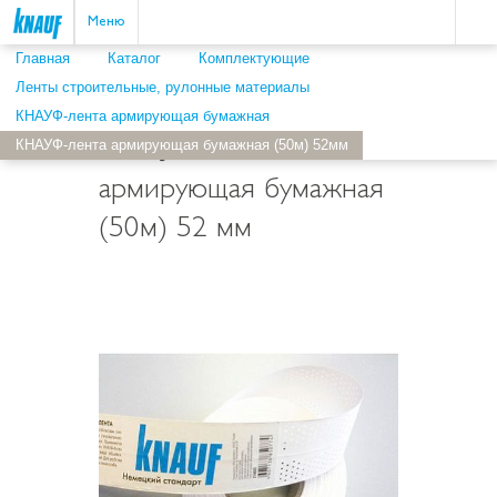
Пои
ыть
Меню
Главная
Каталог
Комплектующие
Ленты строительные, рулонные материалы
КНАУФ-лента армирующая бумажная
КНАУФ-лента армирующая бумажная (50м) 52мм
КНАУФ-лента
армирующая бумажная
(50м) 52 мм