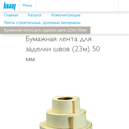
Пои
ыть
Меню
Главная
Каталог
Комплектующие
Ленты строительные, рулонные материалы
Бумажная лента для заделки швов (23м) 50мм
Бумажная лента для
заделки швов (23м) 50
мм