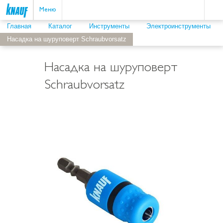
Пои
ыть
Меню
Главная
Каталог
Инструменты
Электроинструменты
Насадка на шуруповерт Schraubvorsatz
Насадка на шуруповерт
Schraubvorsatz