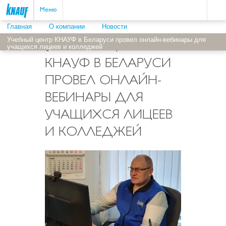
Пои
ыть
Меню
Главная
О компании
Новости
Учебный центр КНАУФ в Беларуси провел онлайн-вебинары для
УЧЕБНЫЙ ЦЕНТР
учащихся лицеев и колледжей
КНАУФ В БЕЛАРУСИ
ПРОВЕЛ ОНЛАЙН-
ВЕБИНАРЫ ДЛЯ
УЧАЩИХСЯ ЛИЦЕЕВ
И КОЛЛЕДЖЕЙ