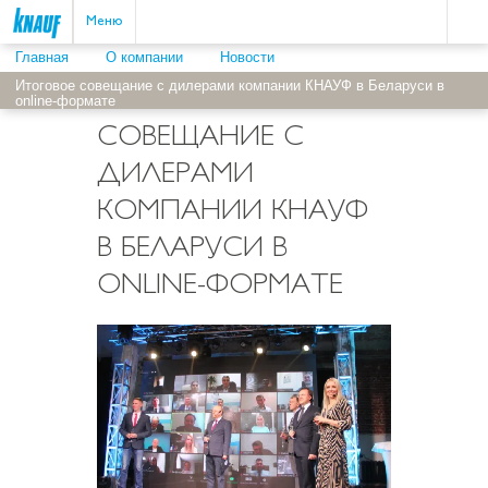
Пои
ыть
Меню
Главная
О компании
Новости
Итоговое совещание с дилерами компании КНАУФ в Беларуси в
ИТОГОВОЕ
online-формате
СОВЕЩАНИЕ С
ДИЛЕРАМИ
КОМПАНИИ КНАУФ
В БЕЛАРУСИ В
ONLINE-ФОРМАТЕ